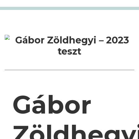
Gábor
Zöldhegy