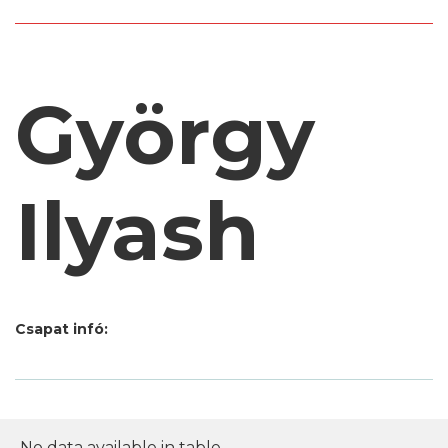
György
Ilyash
Csapat infó:
No data available in table