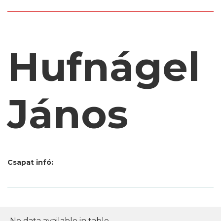
Hufnágel
János
Csapat infó:
No data available in table