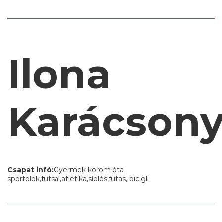
Ilona
Karácson
Csapat infó:
Gyermek korom óta
sportolok,futsal,atlétika,síelés,futas, bicigli