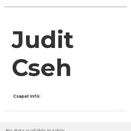
Judit
Cseh
Csapat infó:
No data available in table