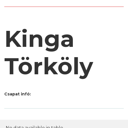
Kinga
Törköly
Csapat infó:
No data available in table