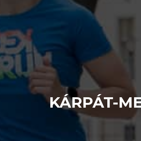
KÁRPÁT-ME