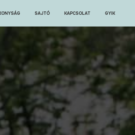
KONYSÁG
SAJTÓ
KAPCSOLAT
GYIK