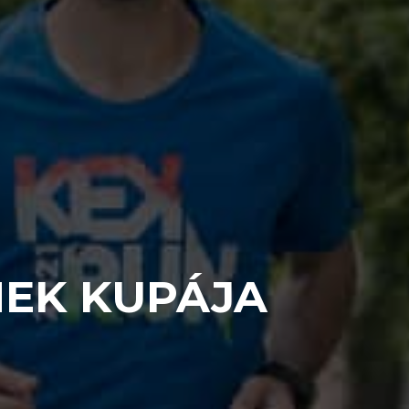
MEK KUPÁJA