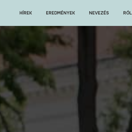
HÍREK
EREDMÉNYEK
NEVEZÉS
RÓL