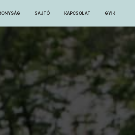
KONYSÁG
SAJTÓ
KAPCSOLAT
GYIK