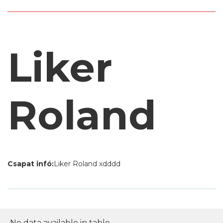
Liker
Roland
Csapat infó:
Liker Roland xdddd
No data available in table