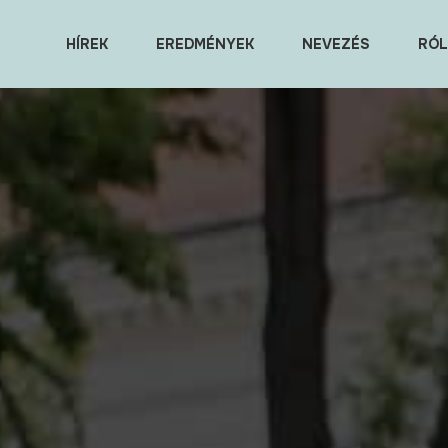
HÍREK
EREDMÉNYEK
NEVEZÉS
RÓL