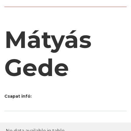
Mátyás
Gede
Csapat infó:
No data available in table