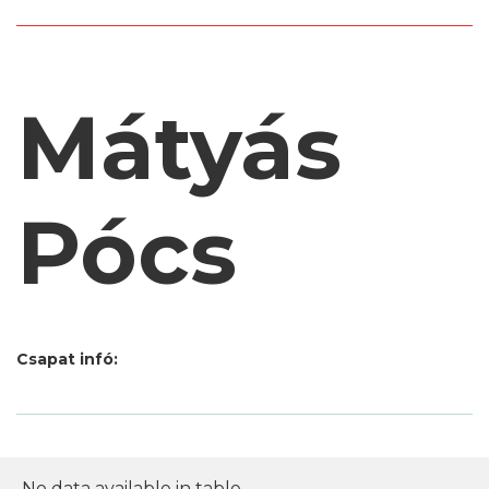
Mátyás
Pócs
Csapat infó:
No data available in table