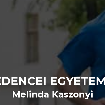
DENCEI EGYETE
Melinda Kaszonyi