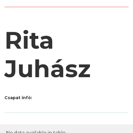
Rita
Juhász
Csapat infó:
No data available in table