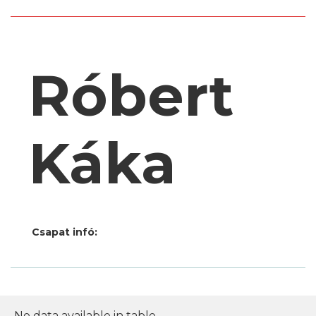
Róbert
Káka
Csapat infó:
No data available in table