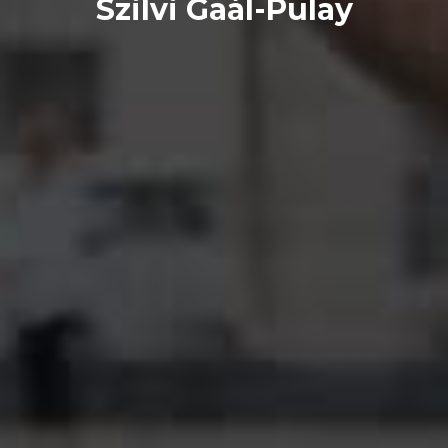
Szilvi Gaál-Pulay