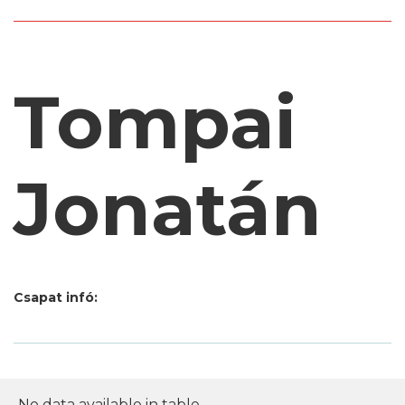
Tompai
Jonatán
Csapat infó:
No data available in table