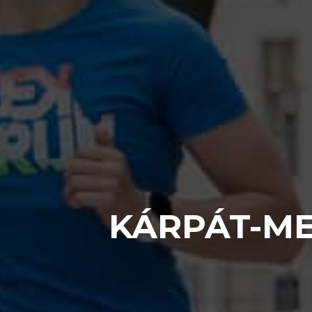
KÁRPÁT-ME