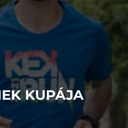
MEK KUPÁJA