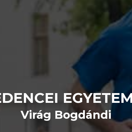
DENCEI EGYETE
Virág Bogdándi