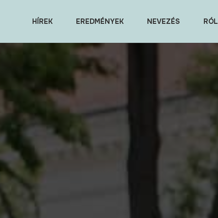
HÍREK
EREDMÉNYEK
NEVEZÉS
RÓL