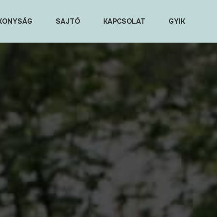
KONYSÁG
SAJTÓ
KAPCSOLAT
GYIK