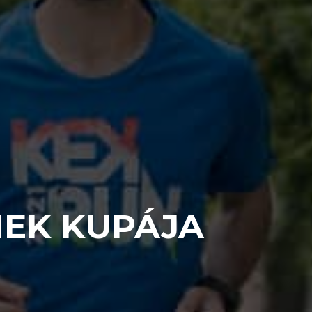
MEK KUPÁJA