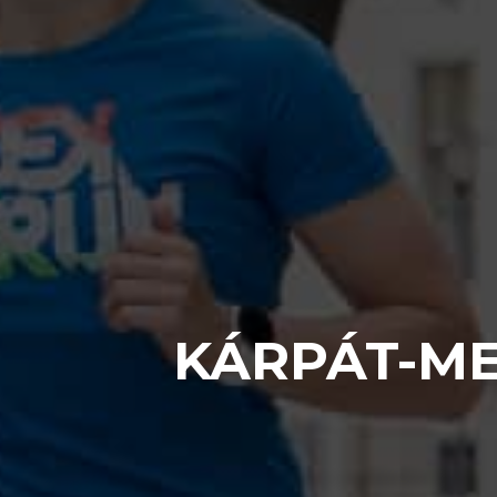
KÁRPÁT-ME