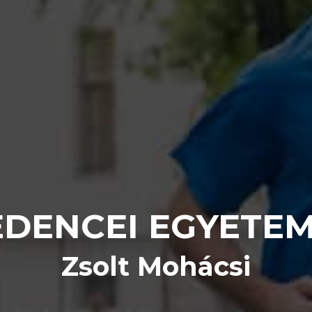
DENCEI EGYETE
Zsolt Mohácsi