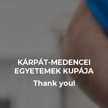
KÁRPÁT-MEDENCEI
EGYETEMEK KUPÁJA
Thank you!