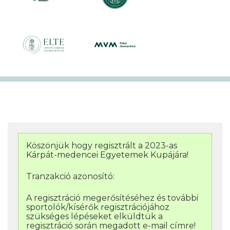
Köszönjük hogy regisztrált a 2023-as
Kárpát-medencei Egyetemek Kupájára!
Tranzakció azonosító:
A regisztráció megerősítéséhez és további
sportolók/kísérők regisztrációjához
szükséges lépéseket elküldtük a
regisztráció során megadott e-mail címre!