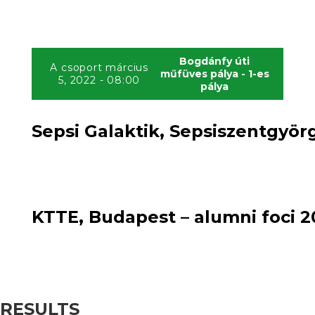
Bogdánfy úti
A csoport március
műfüves pálya - 1-es
5, 2022 - 08:00
pálya
Sepsi Galaktik, Sepsiszentgyörg
1
loss
1
:
loss
KTTE, Budapest – alumni foci 2
RESULTS