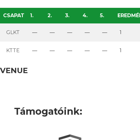
CSAPAT
1.
2.
3.
4.
5.
EREDMÉ
GLKT
—
—
—
—
—
1
KTTE
—
—
—
—
—
1
VENUE
Támogatóink: