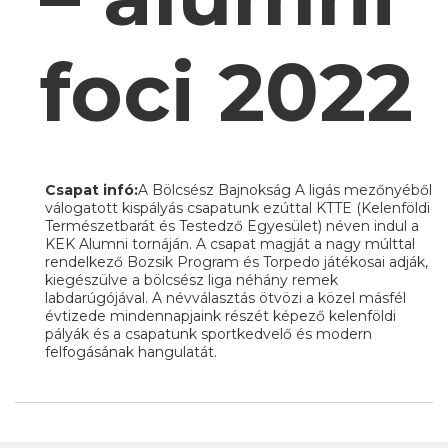
foci 2022
Csapat infó:
A Bölcsész Bajnokság A ligás mezőnyéből
válogatott kispályás csapatunk ezúttal KTTE (Kelenföldi
Természetbarát és Testedző Egyesület) néven indul a
KEK Alumni tornáján. A csapat magját a nagy múlttal
rendelkező Bozsik Program és Torpedo játékosai adják,
kiegészülve a bölcsész liga néhány remek
labdarúgójával. A névválasztás ötvözi a közel másfél
évtizede mindennapjaink részét képező kelenföldi
pályák és a csapatunk sportkedvelő és modern
felfogásának hangulatát.