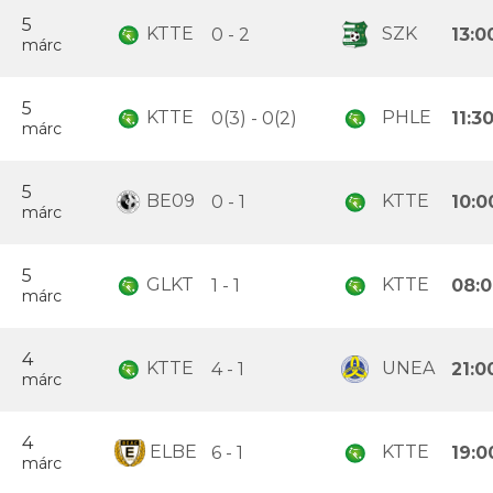
5
KTTE
SZK
0 - 2
13:0
márc
5
KTTE
PHLE
0(3) - 0(2)
11:3
márc
5
BE09
KTTE
0 - 1
10:0
márc
5
GLKT
KTTE
1 - 1
08:
márc
4
KTTE
UNEA
4 - 1
21:0
márc
4
ELBE
KTTE
6 - 1
19:0
márc