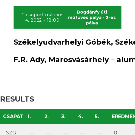
Bogdánfy úti
C csoport március
műfüves pálya - 2-es
4, 2022 - 18:00
pálya
Székelyudvarhelyi Góbék, Széke
VS
F.R. Ady, Marosvásárhely – alum
RESULTS
CSAPAT
1.
2.
3.
4.
5.
EREDMÉ
SZG
—
—
—
—
—
0