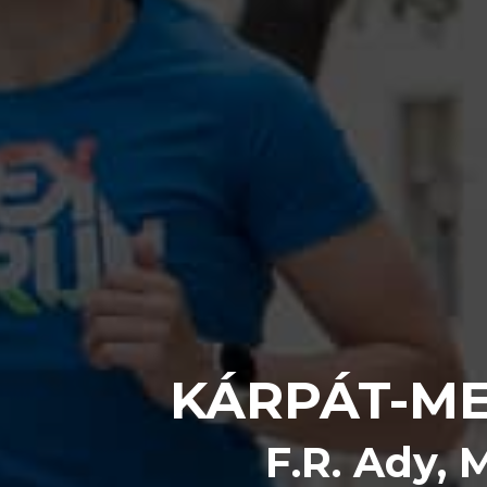
KÁRPÁT-ME
F.R. Ady, 