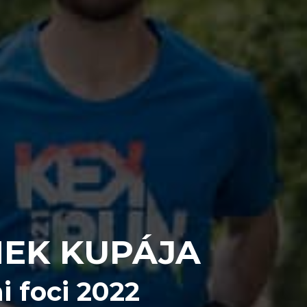
MEK KUPÁJA
i foci 2022