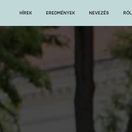
HÍREK
EREDMÉNYEK
NEVEZÉS
RÓL