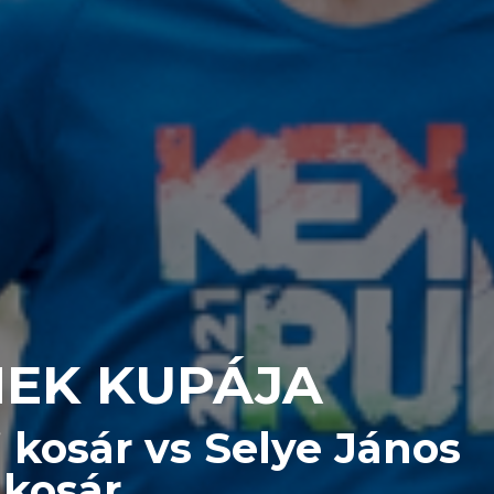
MEK KUPÁJA
 kosár vs Selye János
 kosár