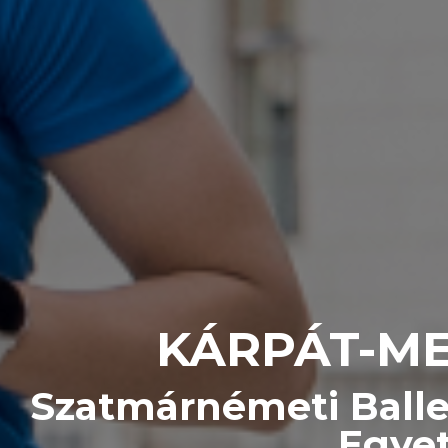
KÁRPÁT-ME
Szatmárnémeti Baller
Egyet