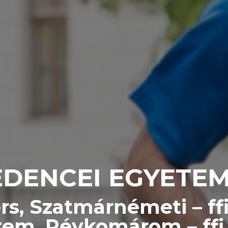
DENCEI EGYETE
s, Szatmárnémeti – ffi
em, Révkomárom – ffi