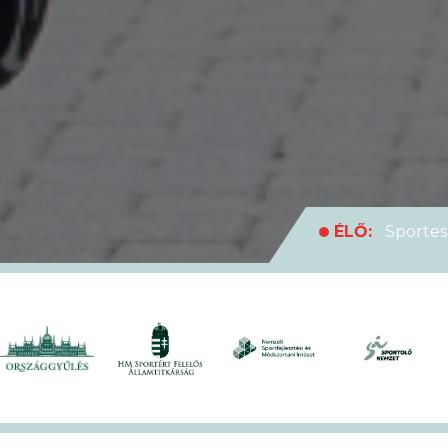
ÉLŐ:
Sportes
medencei Egyet
ÉLŐ:
Rekordl
futóversenyt
ÉLŐ:
Soha en
XVII. KEK!
ÉLŐ:
A hivat