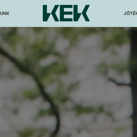
UNK
JÓTÉ