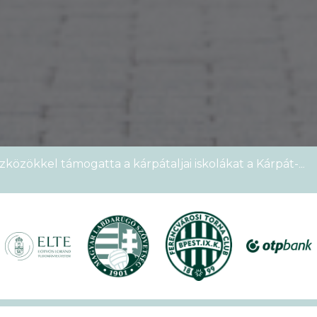
zközökkel támogatta a kárpátaljai iskolákat a Kárpát-
emek Kupája
étszámmal rendezték meg a VI. Ludovika15–KEK Run
nyien nem sportoltatok velünk – rekordokat döntött a
alos megnyitóval kezdetét vette a XVII. KEK!