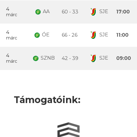
4
AA
SJE
60 - 33
17:00
márc
4
ÓE
SJE
66 - 26
11:00
márc
4
SZNB
SJE
42 - 39
09:00
márc
Támogatóink: