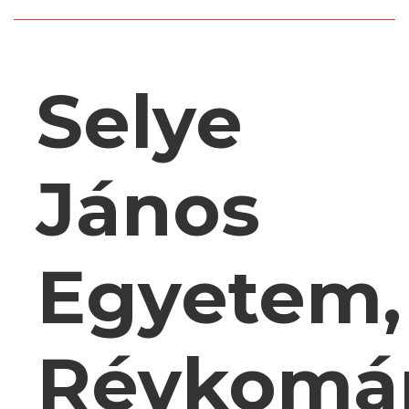
Selye
János
Egyetem,
Révkomá