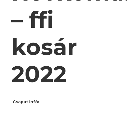
– ffi
kosár
2022
Csapat infó: