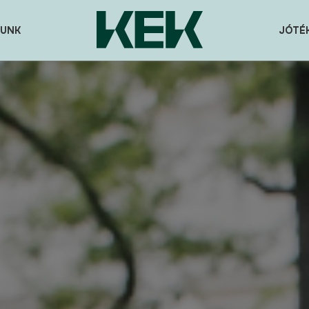
UNK
JÓTÉ