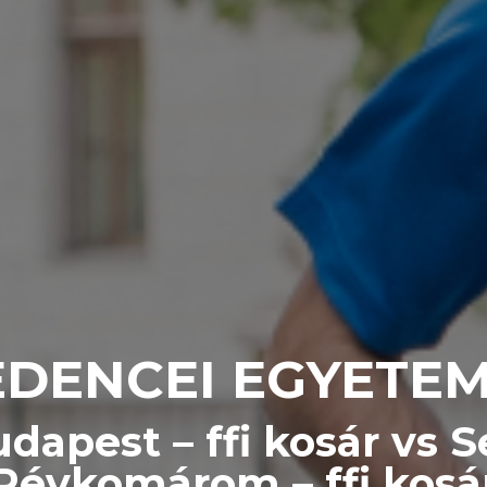
DENCEI EGYETE
apest – ffi kosár vs 
Révkomárom – ffi kosá