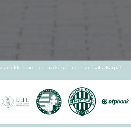
zközökkel támogatta a kárpátaljai iskolákat a Kárpát-
emek Kupája
étszámmal rendezték meg a VI. Ludovika15–KEK Run
nyien nem sportoltatok velünk – rekordokat döntött a
alos megnyitóval kezdetét vette a XVII. KEK!