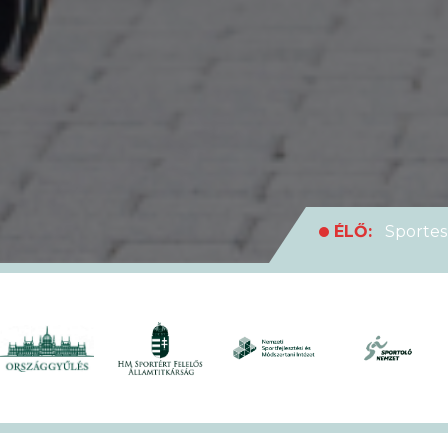
ÉLŐ:
Sportes
medencei Egyet
ÉLŐ:
Rekordl
futóversenyt
ÉLŐ:
Soha en
XVII. KEK!
ÉLŐ:
A hivat