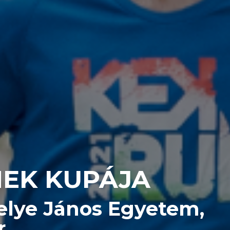
MEK KUPÁJA
Selye János Egyetem,
r