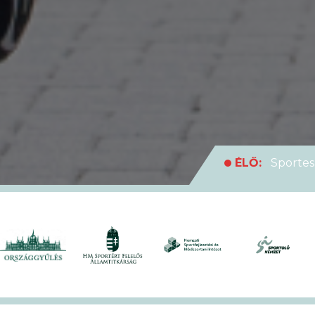
ÉLŐ:
Sportes
medencei Egyet
ÉLŐ:
Rekordl
futóversenyt
ÉLŐ:
Soha en
XVII. KEK!
ÉLŐ:
A hivat