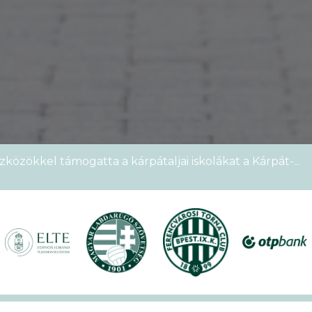
zközökkel támogatta a kárpátaljai iskolákat a Kárpát-
emek Kupája
étszámmal rendezték meg a VI. Ludovika15–KEK Run
nyien nem sportoltatok velünk – rekordokat döntött a
alos megnyitóval kezdetét vette a XVII. KEK!