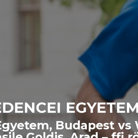
DENCEI EGYETE
Egyetem, Budapest vs W
sile Goldis, Arad – ffi r