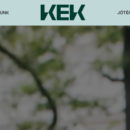
UNK
JÓTÉ