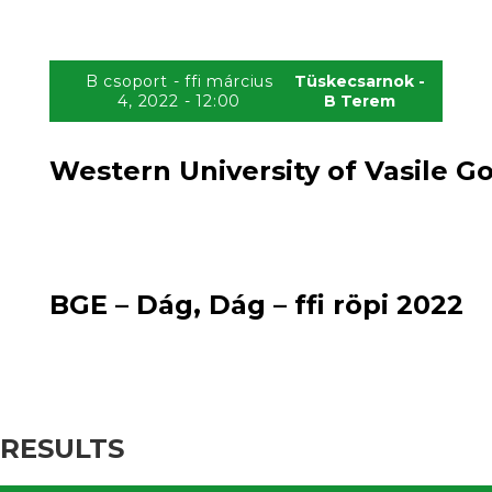
B csoport - ffi március
Tüskecsarnok -
4, 2022 - 12:00
B Terem
Western University of Vasile Gol
1
loss
2
:
win
BGE – Dág, Dág – ffi röpi 2022
RESULTS