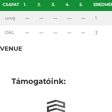
CSAPAT
1.
2.
3.
4.
5.
EREDMÉ
uvvg
—
—
—
—
—
1
DÁG
—
—
—
—
—
2
VENUE
Támogatóink: