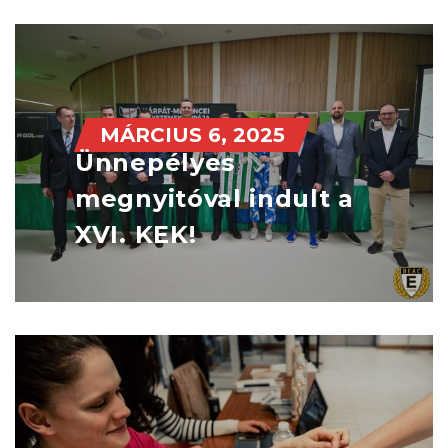
MÁRCIUS 6, 2025
Ünnepélyes
megnyitóval indult a
XVI. KEK!