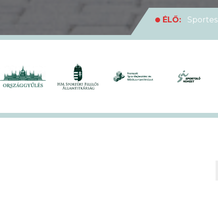
ÉLŐ:
Sportes
medencei Egyet
ÉLŐ:
Rekordl
futóversenyt
ÉLŐ:
Soha en
XVII. KEK!
ÉLŐ:
A hivat