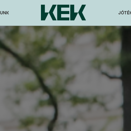
UNK
JÓTÉ