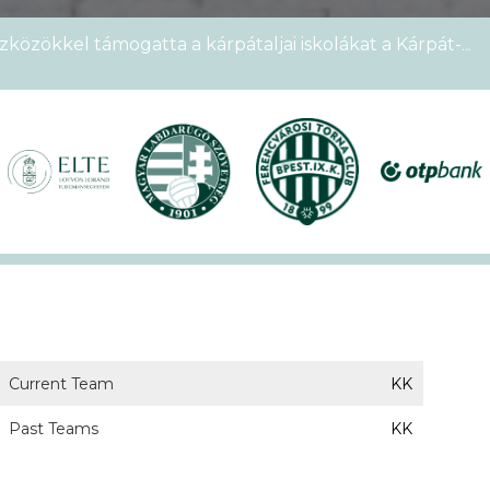
zközökkel támogatta a kárpátaljai iskolákat a Kárpát-
emek Kupája
étszámmal rendezték meg a VI. Ludovika15–KEK Run
nyien nem sportoltatok velünk – rekordokat döntött a
alos megnyitóval kezdetét vette a XVII. KEK!
Current Team
KK
Past Teams
KK