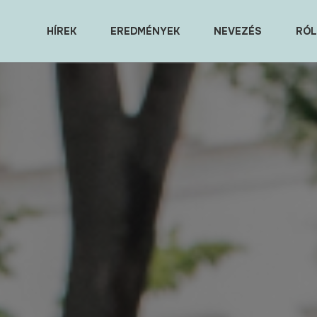
HÍREK
EREDMÉNYEK
NEVEZÉS
RÓL