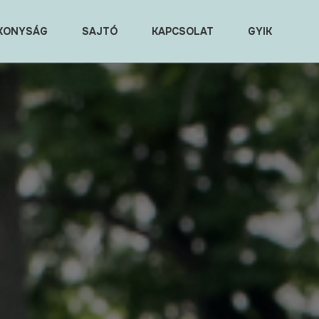
KONYSÁG
SAJTÓ
KAPCSOLAT
GYIK