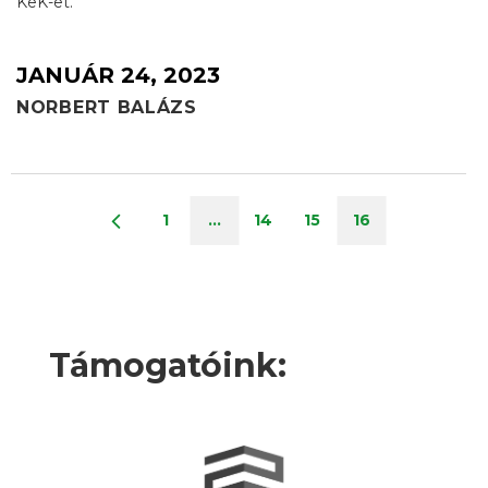
KeK-et.
JANUÁR 24, 2023
NORBERT BALÁZS
1
…
14
15
16
Támogatóink: