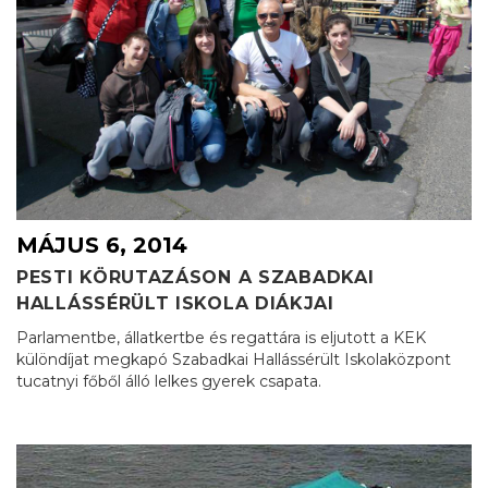
MÁJUS 6, 2014
PESTI KÖRUTAZÁSON A SZABADKAI
HALLÁSSÉRÜLT ISKOLA DIÁKJAI
Parlamentbe, állatkertbe és regattára is eljutott a KEK
különdíjat megkapó Szabadkai Hallássérült Iskolaközpont
tucatnyi főből álló lelkes gyerek csapata.