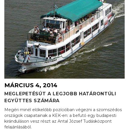
MÁRCIUS 4, 2014
MEGLEPETÉSÚT A LEGJOBB HATÁRONTÚLI
EGYÜTTES SZÁMÁRA
Megéri minél előkelőbb pozícióban végezni a szomszédos
országok csapatainak a KEK-en: a befutó egy budapesti
kiránduláson vesz részt az Antal József Tudásközpont
felajánlásából.