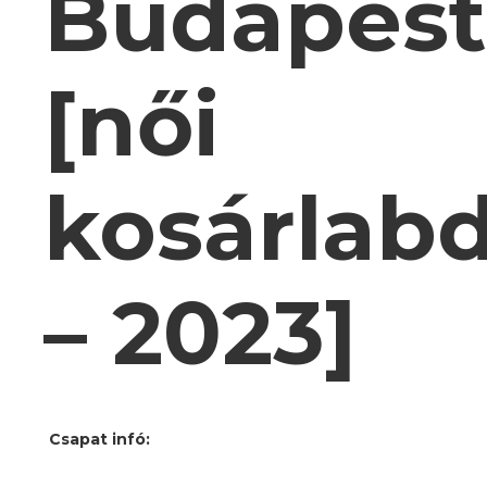
Budapest
[női
kosárlab
– 2023]
Csapat infó: