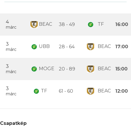
4
BEAC
TF
38 - 49
16:00
márc
3
UBB
BEAC
28 - 64
17:00
márc
3
MOGE
BEAC
20 - 89
15:00
márc
3
TF
BEAC
61 - 60
12:00
márc
Csapatkép