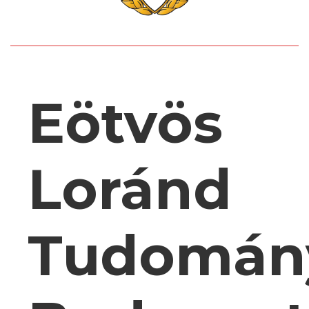
Eötvös
Loránd
Tudomán