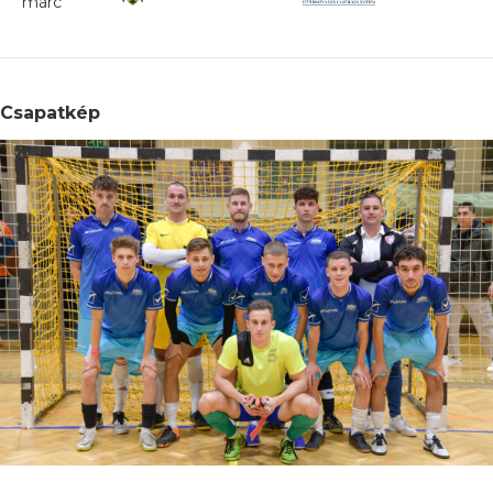
márc
Csapatkép