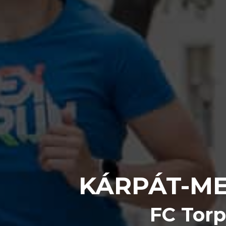
KÁRPÁT-ME
FC Torp