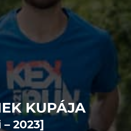
MEK KUPÁJA
 – 2023]