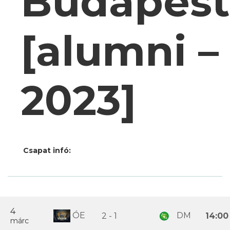
Budapest
[alumni –
2023]
Csapat infó:
4
ÓE
DM
2 - 1
14:00
márc