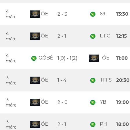
4
ÓE
69
2 - 3
13:30
márc
4
ÓE
LIFC
2 - 1
12:15
márc
4
GÓBÉ
ÓE
1(0) - 1(2)
11:00
márc
3
ÓE
TFFS
1 - 4
20:30
márc
3
ÓE
YB
2 - 0
19:00
márc
3
ÓE
PH
2 - 1
18:00
márc