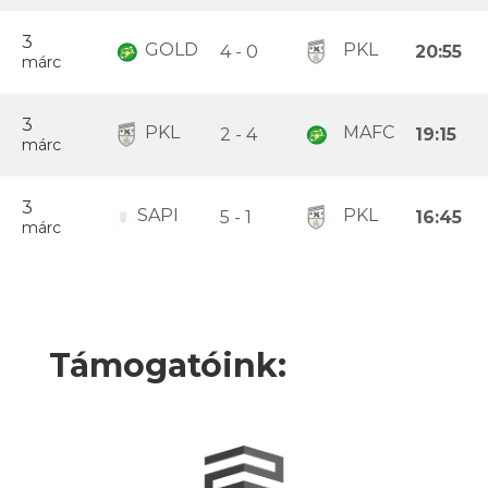
3
GOLD
PKL
4 - 0
20:55
márc
3
PKL
MAFC
2 - 4
19:15
márc
3
SAPI
PKL
5 - 1
16:45
márc
Támogatóink: