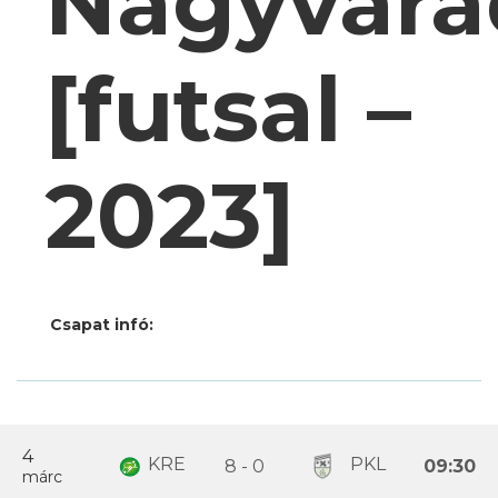
Nagyvára
[futsal –
2023]
Csapat infó:
4
KRE
PKL
8 - 0
09:30
márc