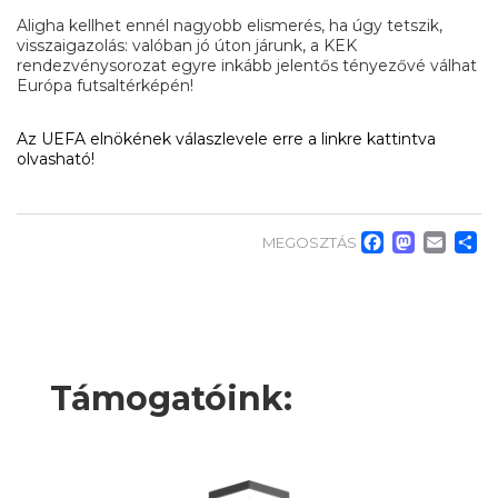
Aligha kellhet ennél nagyobb elismerés, ha úgy tetszik,
visszaigazolás: valóban jó úton járunk, a KEK
rendezvénysorozat egyre inkább jelentős tényezővé válhat
Európa futsaltérképén!
Az UEFA elnökének válaszlevele erre a linkre kattintva
olvasható!
Faceb
Mas
Em
O
MEGOSZTÁS
Támogatóink: