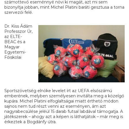
számottevő eseménnyé növi ki magát, azt mi sem
bizonyítja jobban, mint Michel Platini baráti gesztusa a torna
szervezői felé.
Dr. Kiss Ádám
Professzor Úr,
az ELTE-
BEAC és a
Magyar
Egyetemi-
Főiskolai
Sportszövetség elnöke levelet írt az UEFA elsőszámú
emberének, melyben személyesen invitálta meg a közelgő
kupára. Michel Platini elfoglaltságai miatt érthető módon
sajnos nem tud részt venni az eseményen, ám azt
nagyrabecsülése jeléül 15 darab futsal labdával támogatja. A
játékszerek – ahogy azt a képen is láthatjátok – már meg is
érkeztek a Bogdánfy útra.