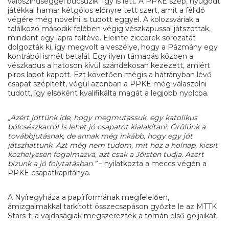
valószínűséggel búcsúzik. Így is lett. A PPKE szép, nyugodt
játékkal hamar kétgólos előnyre tett szert, amit a félidő
végére még növelni is tudott eggyel. A kolozsváriak a
találkozó második felében végig vészkapussal játszottak,
mindent egy lapra feltéve. Eleinte ziccerek sorozatát
dolgozták ki, így megvolt a veszélye, hogy a Pázmány egy
kontrából ismét betalál. Egy ilyen támadás közben a
vészkapus a hatoson kívül szándékosan kezezett, amiért
piros lapot kapott. Ezt követően mégis a hátrányban lévő
csapat szépített, végül azonban a PPKE még válaszolni
tudott, így elsőként kvalifikálta magát a legjobb nyolcba.
„Azért jöttünk ide, hogy megmutassuk, egy katolikus
bölcsészkarról is lehet jó csapatot kialakítani. Örülünk a
továbbjutásnak, de annak még inkább, hogy egy jót
játszhattunk. Azt még nem tudom, mit hoz a holnap, kicsit
közhelyesen fogalmazva, azt csak a Jóisten tudja. Azért
bízunk a jó folytatásban.”
– nyilatkozta a meccs végén a
PPKE csapatkapitánya.
A Nyíregyháza a papírformának megfelelően,
ámizgalmakkal tarkított összecsapáson győzte le az MTTK
Stars-t, a vajdaságiak megszerezték a tornán első góljaikat.