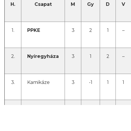
H.
Csapat
M
Gy
D
V
1.
PPKE
3
2
1
–
2.
Nyíregyháza
3
1
2
–
3.
Kamikáze
3
-1
1
1
4.
MTTK Stars
3
–
–
3