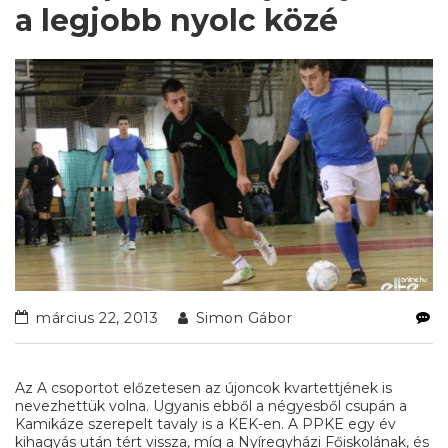
a legjobb nyolc közé
március 22, 2013
Simon Gábor
Az A csoportot előzetesen az újoncok kvartettjének is
nevezhettük volna. Ugyanis ebből a négyesből csupán a
Kamikáze szerepelt tavaly is a KEK-en. A PPKE egy év
kihagyás után tért vissza, míg a Nyíregyházi Főiskolának, és