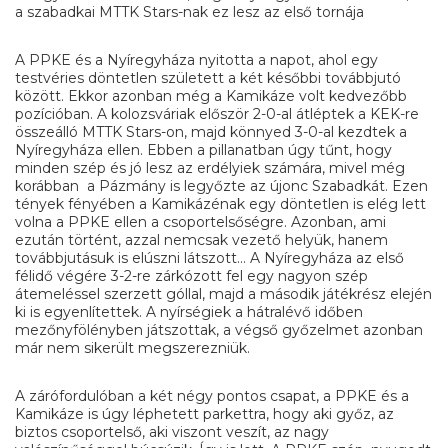
a szabadkai MTTK Stars-nak ez lesz az első tornája
A PPKE és a Nyíregyháza nyitotta a napot, ahol egy
testvéries döntetlen született a két későbbi továbbjutó
között. Ekkor azonban még a Kamikáze volt kedvezőbb
pozícióban. A kolozsváriak először 2-0-al átléptek a KEK-re
összeálló MTTK Stars-on, majd könnyed 3-0-al kezdtek a
Nyíregyháza ellen. Ebben a pillanatban úgy tűnt, hogy
minden szép és jó lesz az erdélyiek számára, mivel még
korábban a Pázmány is legyőzte az újonc Szabadkát. Ezen
tények fényében a Kamikázénak egy döntetlen is elég lett
volna a PPKE ellen a csoportelsőségre. Azonban, ami
ezután történt, azzal nemcsak vezető helyük, hanem
továbbjutásuk is elúszni látszott… A Nyíregyháza az első
félidő végére 3-2-re zárkózott fel egy nagyon szép
átemeléssel szerzett góllal, majd a második játékrész elején
ki is egyenlítettek. A nyírségiek a hátralévő időben
mezőnyfölényben játszottak, a végső győzelmet azonban
már nem sikerült megszerezniük.
A zárófordulóban a két négy pontos csapat, a PPKE és a
Kamikáze is úgy léphetett parkettra, hogy aki győz, az
biztos csoportelső, aki viszont veszít, az nagy