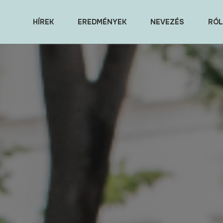
HÍREK
EREDMÉNYEK
NEVEZÉS
RÓL