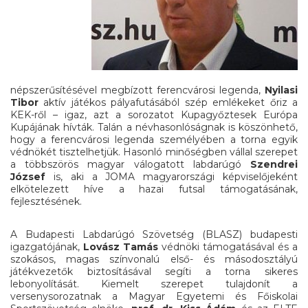
népszerűsítésével megbízott ferencvárosi legenda,
Nyilasi
Tibor
aktív játékos pályafutásából szép emlékeket őriz a
KEK-ről – igaz, azt a sorozatot Kupagyőztesek Európa
Kupájának hívták. Talán a névhasonlóságnak is köszönhető,
hogy a ferencvárosi legenda személyében a torna egyik
védnökét tisztelhetjük. Hasonló minőségben vállal szerepet
a többszörös magyar válogatott labdarúgó
Szendrei
József
is, aki a JOMA magyarországi képviselőjeként
elkötelezett híve a hazai futsal támogatásának,
fejlesztésének.
A Budapesti Labdarúgó Szövetség (BLASZ) budapesti
igazgatójának,
Lovász Tamás
védnöki támogatásával és a
szokásos, magas színvonalú első- és másodosztályú
játékvezetők biztosításával segíti a torna sikeres
lebonyolítását. Kiemelt szerepet tulajdonít a
versenysorozatnak a Magyar Egyetemi és Főiskolai