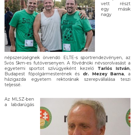
vett részt
egy másik
nagy
népszerűségnek örvendő ELTE-s sportrendezvényen, az
5vös 5km-es futóversenyen. A fővédnöki névsorolvasást a
egyetemi sportot szívügyeként kezelő
Tarlós István
,
Budapest főpolgármesterének és
dr. Mezey Barna
, a
házigazda egyetem rektorának szerepvállalása teszi
teljessé.
Az MLSZ-ben
a labdarúgás