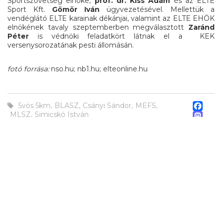
Sportszövetség elnöke,
prof. dr. Kiss Ádám
és az ELTE
Sport Kft.
Gömör Iván
ügyvezetésével. Mellettük a
vendéglátó ELTE karainak dékánjai, valamint az ELTE EHÖK
elnökének tavaly szeptemberben megválasztott
Zaránd
Péter
is védnöki feladatkört látnak el a KEK
versenysorozatának pesti állomásán.
fotó forrása:
nso.hu; nb1.hu; elteonline.hu
Fa
5vös 5km
,
BLASZ
,
Csányi Sándor
,
MEFS
,
M
MLSZ
,
Simicskó István
MEGOSZTÁS
Em
Os
m
Támogatóink: