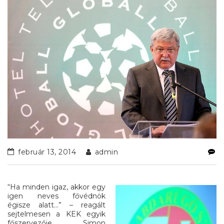
február 13, 2014
admin
“Ha minden igaz, akkor egy
igen neves fővédnök
égisze alatt…” – reagált
sejtelmesen a KEK egyik
főszervezője, Simon