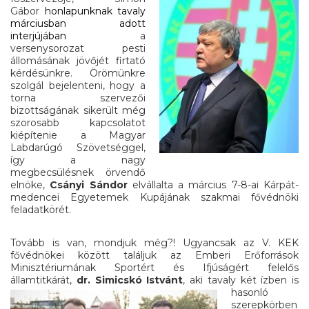
Gábor
honlapunknak tavaly
márciusban adott
interjújában
a
versenysorozat pesti
állomásának jövőjét firtató
kérdésünkre. Örömünkre
szolgál bejelenteni, hogy a
torna szervezői
bizottságának sikerült még
szorosabb kapcsolatot
kiépítenie a Magyar
Labdarúgó Szövetséggel,
így a nagy
megbecsülésnek örvendő
elnöke,
Csányi Sándor
elvállalta a március 7-8-ai Kárpát-
medencei Egyetemek Kupájának szakmai fővédnöki
feladatkörét.
Tovább is van, mondjuk még?! Ugyancsak az V. KEK
fővédnökei között találjuk az Emberi Erőforrások
Minisztériumának Sportért és Ifjúságért felelős
államtitkárát,
dr. Simicskó Istvánt
, aki tavaly két ízben is
hasonló
szerepkörben