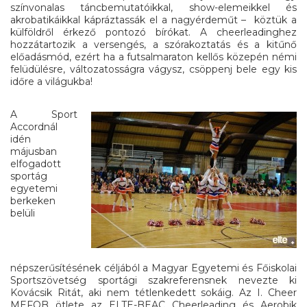
színvonalas táncbemutatóikkal, show-elemeikkel és
akrobatikáikkal kápráztassák el a nagyérdeműt – köztük a
külföldről érkező pontozó bírókat. A cheerleadinghez
hozzátartozik a versengés, a szórakoztatás és a kitűnő
előadásmód, ezért ha a futsalmaraton kellős közepén némi
felüdülésre, változatosságra vágysz, csöppenj bele egy kis
időre a világukba!
A Sport
Accordnál
idén
májusban
elfogadott
sportág
egyetemi
berkeken
belüli
népszerűsítésének céljából a Magyar Egyetemi és Főiskolai
Sportszövetség sportági szakreferensnek nevezte ki
Kovácsik Ritát, aki nem tétlenkedett sokáig. Az I. Cheer
MEFOB ötlete az ELTE-BEAC Cheerleading és Aerobik