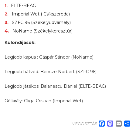
ELTE-BEAC
Imperial Wet ( Csíkszereda)
SZFC 96 (Székelyudvarhely)
NoName (Székelykeresztúr)
Különdíjasok:
Legjobb kapus : Gáspár Sándor (NoName)
Legjobb hátvéd: Bencze Norbert (SZFC 96)
Legjobb játékos: Balanescu Dániel (ELTE-BEAC)
Gólkirály: Gliga Cristian (Imperial Wet)
Faceb
Mas
Em
O
MEGOSZTÁS