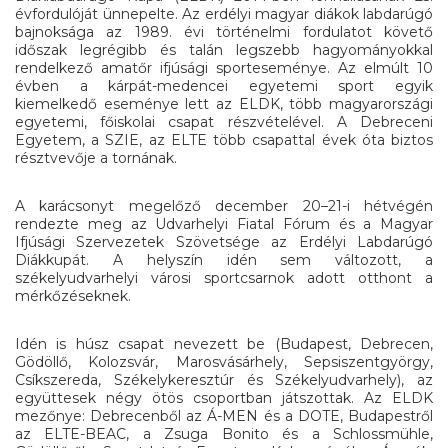
évfordulóját ünnepelte. Az erdélyi magyar diákok labdarúgó
bajnoksága az 1989. évi történelmi fordulatot követő
időszak legrégibb és talán legszebb hagyományokkal
rendelkező amatőr ifjúsági sporteseménye. Az elmúlt 10
évben a kárpát-medencei egyetemi sport egyik
kiemelkedő eseménye lett az ELDK, több magyarországi
egyetemi, főiskolai csapat részvételével. A Debreceni
Egyetem, a SZIE, az ELTE több csapattal évek óta biztos
résztvevője a tornának.
A karácsonyt megelőző december 20–21-i hétvégén
rendezte meg az Udvarhelyi Fiatal Fórum és a Magyar
Ifjúsági Szervezetek Szövetsége az Erdélyi Labdarúgó
Diákkupát. A helyszín idén sem változott, a
székelyudvarhelyi városi sportcsarnok adott otthont a
mérkőzéseknek.
Idén is húsz csapat nevezett be (Budapest, Debrecen,
Gödöllő, Kolozsvár, Marosvásárhely, Sepsiszentgyörgy,
Csíkszereda, Székelykeresztúr és Székelyudvarhely), az
együttesek négy ötös csoportban játszottak. Az ELDK
mezőnye: Debrecenből az Á-MEN és a DOTE, Budapestről
az ELTE-BEAC, a Zsuga Bonito és a Schlossmühle,