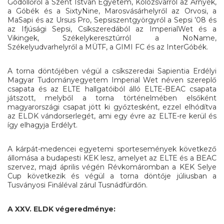
Gödöllőről a Szent István Egyetem, Kolozsvárról az Árnyék,
a Góbék és a SixtyNine, Marosvásárhelyről az Orvosi, a
MaSapi és az Ursus Pro, Sepsiszentgyörgyről a Sepsi ’08 és
az Ifjúsági Sepsi, Csíkszeredából az ImperialWet és a
Vikingek, Székelykeresztúrról a NoName,
Székelyudvarhelyről a MÜTF, a GIMI FC és az InterGóbék.
A torna döntőjében végül a csíkszeredai Sapientia Erdélyi
Magyar Tudományegyetem Imperial Wet néven szereplő
csapata és az ELTE hallgatóiból álló ELTE-BEAC csapata
játszott, melyből a torna történelmében elsőként
magyarországi csapat jött ki győztesként, ezzel elhódítva
az ELDK vándorserlegét, ami egy évre az ELTE-re kerül és
így elhagyja Erdélyt.
A kárpát-medencei egyetemi sportesemények következő
állomása a budapesti KEK lesz, amelyet az ELTE és a BEAC
szervez, majd április végén Révkomáromban a KEK Selye
Cup következik és végül a torna döntője júliusban a
Tusványosi Fináléval zárul Tusnádfürdőn.
A XXV. ELDK végeredménye: