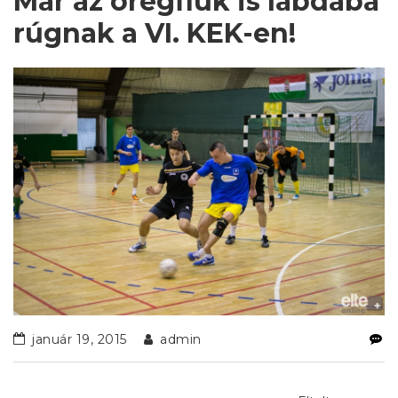
Már az öregfiúk is labdába
rúgnak a VI. KEK-en!
január 19, 2015
admin