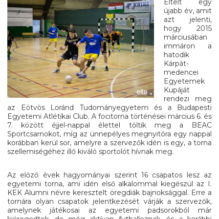
Eltelt egy
újabb év, amit
azt jelenti,
hogy 2015
márciusában
immáron a
hatodik
Kárpát-
medencei
Egyetemek
Kupáját
rendezi meg
az Eötvös Loránd Tudományegyetem és a Budapesti
Egyetemi Atlétikai Club. A focitorna történései március 6. és
7. között éjjel-nappal élettel töltik meg a BEAC
Sportcsarnokot, míg az ünnepélyes megnyitóra egy nappal
korábban kerül sor, amelyre a szervezők idén is egy, a torna
szellemiségéhez illő kiváló sportolót hívnak meg.
Az előző évek hagyományai szerint 16 csapatos lesz az
egyetemi torna, ami idén első alkalommal kiegészül az I.
KEK Alumni névre keresztelt öregdiák bajnoksággal. Erre a
tornára olyan csapatok jelentkezését várják a szervezők,
amelynek játékosai az egyetemi padsorokból már
kiöregedtek, de még aktívan futballoznak, és a korábbi