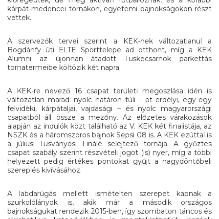
kárpát-medencei tornákon, egyetemi bajnokságokon részt
vettek.
A szervezők tervei szerint a KEK-nek változatlanul a
Bogdánfy úti ELTE Sporttelepe ad otthont, míg a KEK
Alumni az újonnan átadott Tüskecsarnok parkettás
tornatermeibe költözik két napra.
A KEK-re nevező 16 csapat területi megoszlása idén is
változatlan marad: nyolc határon túli – öt erdélyi, egy-egy
felvidéki, kárpátaljai, vajdasági – és nyolc magyarországi
csapatból áll össze a mezőny. Az előzetes várakozások
alapján az indulók közt található az V. KEK két finalistája, az
NSZK és a háromszoros bajnok Sepsi 08 is. A KEK ezúttal is
a júliusi Tusványosi Finálé selejtező tornája. A győztes
csapat szabály szerint részvételi jogot (is) nyer, míg a többi
helyezett pedig értékes pontokat gyűjt a nagydöntőbeli
szereplés kivívásához.
A labdarúgás mellett ismételten szerepet kapnak a
szurkolólányok is, akik már a második országos
bajnokságukat rendezik 2015-ben, így szombaton táncos és