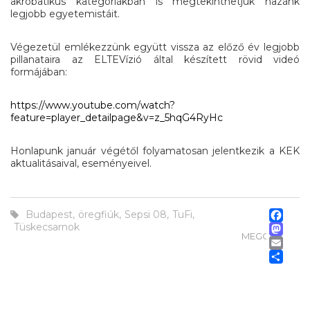
akrobatikus kategóriákban is megtekinthetjük hazánk
legjobb egyetemistáit.
Végezetül emlékezzünk együtt vissza az előző év legjobb
pillanataira az ELTEVízió által készített rövid videó
formájában:
https://www.youtube.com/watch?
feature=player_detailpage&v=z_5hqG4RyHc
Honlapunk január végétől folyamatosan jelentkezik a KEK
aktualitásaival, eseményeivel.
Fa
Budapest
,
öregfiúk
,
Sepsi 08
,
TuFi
,
M
Tüskecsarnok
MEGOSZTÁS
Em
Os
m