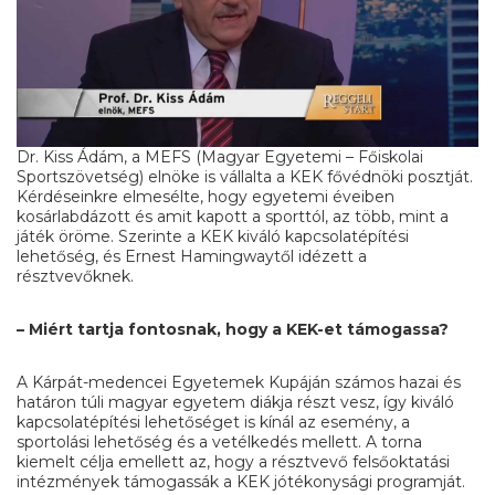
Dr. Kiss Ádám, a MEFS (Magyar Egyetemi – Főiskolai
Sportszövetség) elnöke is vállalta a KEK fővédnöki posztját.
Kérdéseinkre elmesélte, hogy egyetemi éveiben
kosárlabdázott és amit kapott a sporttól, az több, mint a
játék öröme. Szerinte a KEK kiváló kapcsolatépítési
lehetőség, és Ernest Hamingwaytől idézett a
résztvevőknek.
– Miért tartja fontosnak, hogy a KEK-et támogassa?
A Kárpát-medencei Egyetemek Kupáján számos hazai és
határon túli magyar egyetem diákja részt vesz, így kiváló
kapcsolatépítési lehetőséget is kínál az esemény, a
sportolási lehetőség és a vetélkedés mellett. A torna
kiemelt célja emellett az, hogy a résztvevő felsőoktatási
intézmények támogassák a KEK jótékonysági programját.