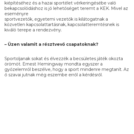
kiépítéséhez és a hazai sportélet vérkeringésébe való
bekapcsolódáshoz is jó lehetőséget teremt a KEK. Mivel az
eseményre
sportvezetők, egyetemi vezetők is kilátogatnak a
közvetlen kapcsolattartásnak, kapcsolatteremtésnek is
kiváló terepe a rendezvény.
– Üzen valamit a résztvevő csapatoknak?
Sportoljanak sokat és élvezzék a becsületes játék okozta
örömöt. Ernest Hemingway mondta egyszer a
győzelemről beszélve, hogy a sport mindenre megtanít. Az
ő szavai jutnak még eszembe erről a kérdésről.
Faceb
Mas
Em
O
MEGOSZTÁS