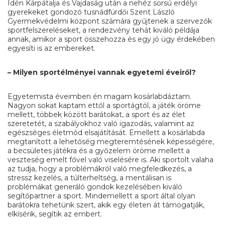
Idén Kárpátalja és Vajdaság után a nehéz sorsú erdélyi
gyerekeket gondozó tusnádfürdői Szent László
Gyermekvédelmi központ számára gyűjtenek a szervezők
sportfelszereléseket, a rendezvény tehát kiváló példája
annak, amikor a sport összehozza és egy jó ügy érdekében
egyesíti is az embereket.
– Milyen sportélményei vannak egyetemi éveiről?
Egyetemista éveimben én magam kosárlabdáztam.
Nagyon sokat kaptam ettől a sportágtól, a játék öröme
mellett, többek között barátokat, a sport és az élet
szeretetét, a szabályokhoz való igazodás, valamint az
egészséges életmód elsajátítását. Emellett a kosárlabda
megtanított a lehetőség megteremtésének képességére,
a becsületes játékra és a győzelem öröme mellett a
veszteség emelt fővel való viselésére is. Aki sportolt valaha
az tudja, hogy a problémákról való megfeledkezés, a
stressz kezelés, a túlterheltség, a mentálisan is
problémákat generáló gondok kezelésében kiváló
segítőpartner a sport. Mindemellett a sport által olyan
barátokra tehetünk szert, akik egy életen át támogatják,
elkísérik, segítik az embert.