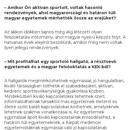
– Amikor Ön aktívan sportolt, voltak hasonló
rendezvények, ahol magyarországi és határon túli
magyar egyetemek mérhették össze az erejüket?
Az akkori időkben sajnos még alig létezett olyan
felsőoktatási intézmény, ahol magyar nyelvű képzés folyt. A
hatvanas évek elejéről beszélünk, amikor még nem voltak
ilyen jellegű rendezvények.
– Mit profitálhat egy sportoló hallgató, a résztvevő
egyetemek és a magyar felsőoktatás a KEK-ből?
A hallgatók megmérkőzhetnek egymással, jó hangulatban,
kiváló társaságban tölthetik el szabadidejüket, aktívan,
kedvenc sporttevékenységük gyakorlása közben.
Mindeközben kiváló kapcsolatokra tehetnek szert,
informálódhatnak társaiktól más egyetemek életéről és
életre szóló baráti kapcsolatokat köthetnek, amelyeknek
lehetnek szakmai vonatkozásai is. Az egyetemek
egymással ápolt kiváló kapcsolatainak erősödéséhez, a
határon túli egyetemeknek, a Kárpát-medencei
egyetemistáknak egymással való jó kapcsolatának