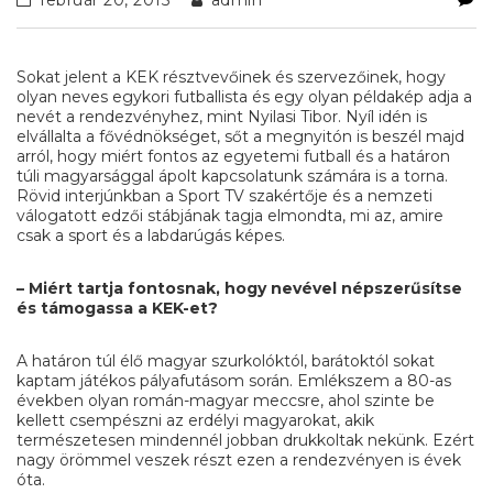
Sokat jelent a KEK résztvevőinek és szervezőinek, hogy
olyan neves egykori futballista és egy olyan példakép adja a
nevét a rendezvényhez, mint Nyilasi Tibor. Nyíl idén is
elvállalta a fővédnökséget, sőt a megnyitón is beszél majd
arról, hogy miért fontos az egyetemi futball és a határon
túli magyarsággal ápolt kapcsolatunk számára is a torna.
Rövid interjúnkban a Sport TV szakértője és a nemzeti
válogatott edzői stábjának tagja elmondta, mi az, amire
csak a sport és a labdarúgás képes.
– Miért tartja fontosnak, hogy nevével népszerűsítse
és támogassa a KEK-et?
A határon túl élő magyar szurkolóktól, barátoktól sokat
kaptam játékos pályafutásom során. Emlékszem a 80-as
években olyan román-magyar meccsre, ahol szinte be
kellett csempészni az erdélyi magyarokat, akik
természetesen mindennél jobban drukkoltak nekünk. Ezért
nagy örömmel veszek részt ezen a rendezvényen is évek
óta.