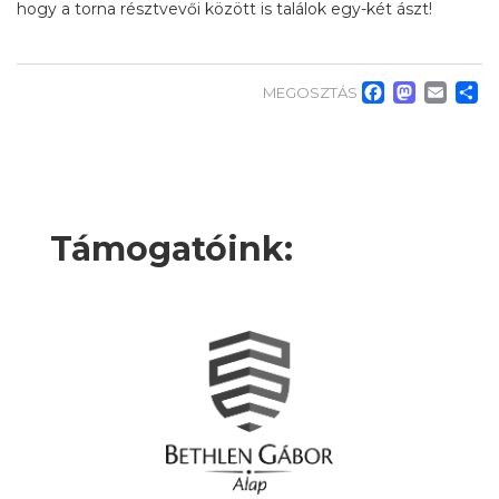
hogy a torna résztvevői között is találok egy-két ászt!
Faceb
Mas
Em
O
MEGOSZTÁS
Támogatóink: