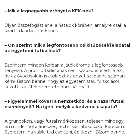
– Mik a legnagyobb erényei a KEK-nek?
Olyan összefogást ér el a fiatalok körében, amelyre csak a
sport, a labdarúgás képes.
– Ön szerint mik a legfontosabb célkitűzései/feladatai
az egyetemi futballnak?
Szerintem minden korban a játék öröme a legfontosabb
tényező. A profi futballistának sem szabad elfelednie ezt,
de az óvodásokon is csak ezt az egyet szabadna számon
kérni. Bízom benne, hogy az egyetemisták, főiskolások
között is a játék szeretete dominál majd.
– Figyelemmel követi a nemzetközi és a hazai futsal
eseményeit? Ha igen, melyik a kedvenc csapata?
A grundokon, vagy futsal mérkőzésen, teljesen mindegy,
én mindenhol a fineszes, technikás játékosokat keresem.
Szeretem, ha valaki tud cselezni, építkezni. Bízom benne,