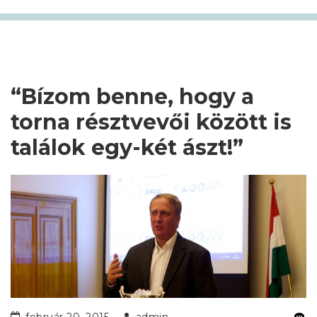
“Bízom benne, hogy a
torna résztvevői között is
találok egy-két ászt!”
február 20, 2015
admin